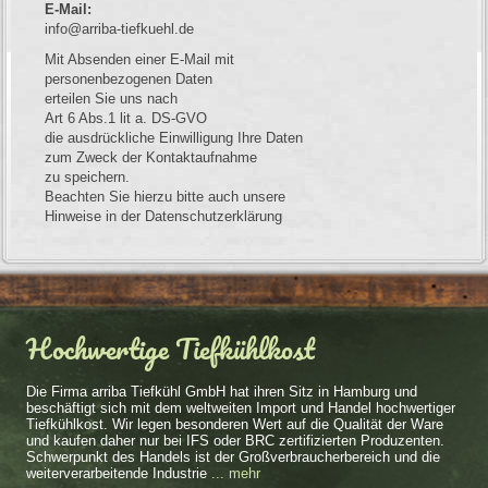
E-Mail:
info@arriba-tiefkuehl.de
Mit Absenden einer E-Mail mit
personenbezogenen Daten
erteilen Sie uns nach
Art 6 Abs.1 lit a. DS-GVO
die ausdrückliche Einwilligung Ihre Daten
zum Zweck der Kontaktaufnahme
zu speichern.
Beachten Sie hierzu bitte auch unsere
Hinweise in der Datenschutzerklärung
Hochwertige Tiefkühlkost
Die Firma arriba Tiefkühl GmbH hat ihren Sitz in Hamburg und
beschäftigt sich mit dem weltweiten Import und Handel hochwertiger
Tiefkühlkost. Wir legen besonderen Wert auf die Qualität der Ware
und kaufen daher nur bei IFS oder BRC zertifizierten Produzenten.
Schwerpunkt des Handels ist der Großverbraucherbereich und die
weiterverarbeitende Industrie
... mehr