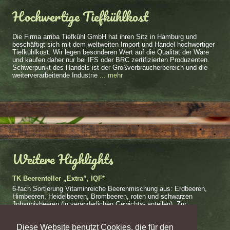
Hochwertige Tiefkühlkost
Die Firma arriba Tiefkühl GmbH hat ihren Sitz in Hamburg und
beschäftigt sich mit dem weltweiten Import und Handel hochwertiger
Tiefkühlkost. Wir legen besonderen Wert auf die Qualität der Ware
und kaufen daher nur bei IFS oder BRC zertifizierten Produzenten.
Schwerpunkt des Handels ist der Großverbraucherbereich und die
weiterverarbeitende Industrie
... mehr
Weitere Highlights
TK Beerenteller „Extra”, IQF*
6-fach Sortierung Vitaminreiche Beerenmischung aus: Erdbeeren,
Himbeeren, Heidelbeeren, Brombeeren, roten und schwarzen
Johannisbeeren (in veränderlichen Gewichts- anteilen). Zur
Herstellung von...
..mehr
Diese Website benutzt Cookies, die für den